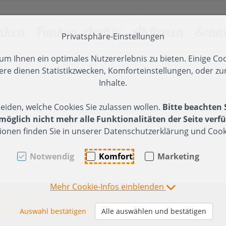
nken
Funken-Archiv
Aktionen
Sonn
Privatsphäre-Einstellungen
en [AK + 2]
]
m Ihnen ein optimales Nutzererlebnis zu bieten. Einige Coo
ere dienen Statistikzwecken, Komforteinstellungen, oder zur
 2024
unken 2026
025
Funken 2023
Tanz der Funken
2024
Funken 2
Inhalte.
unkenfeier in Röns -
esinnliche Adventfeier
Besinnliche Adventfeier
Funkenfeier
ier (2024)
Funkenfeier (2023)
eiden, welche Cookies Sie zulassen wollen.
Bitte beachten 
ericht, Impressionen
025
2024
15 Jahre FZ
ufbau
Funkentanne-
öglich nicht mehr alle Funktionalitäten der Seite verfü
unkentanne, Hüttenbau,
önser Weiher -
Herbstausflug Millrütte ->
Hüttenbau (11.
ionen finden Sie in unserer Datenschutzerklärung und Cooki
hristbäume einsammeln
rückensanierung
Spallenhof
Februar 2023)
olz
07.Februar 2026)
n
rweiterung Holzlager
Funkenholz
Notwendig
Komfort
Marketing
unkenholz sammeln
sammeln
anne-
ufräumen des
u (03.
olzplatzes
Funkenaufbau
Mehr Cookie-Infos einblenden
2024)
Samstag/Sonntag
ie Geschichte
erbstausflug
asserburg-Nonnenhorn
bbau (2024)
Auswahl bestätigen
Alle auswählen und bestätigen