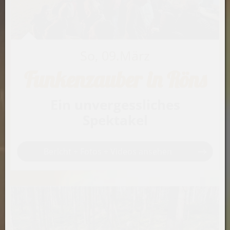
So, 09.März
Funkenzauber in Röns
Ein unvergessliches
Spektakel
Bericht + Fotos + Videos ansehen