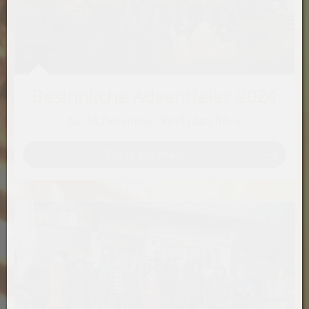
Besinnliche Adventfeier 2024
So, 15.Dezember, Kirchplatz Röns
Fotos ansehen