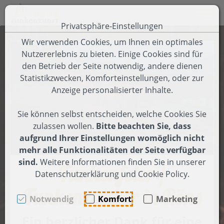
Toggle 
Privatsphäre-Einstellungen
Zum Inhalt springen [AK + 0]
Zum Hauptmenü springen [AK + 1]
Zum Footer-Menü unten (angedockt an Browserrand) spring
Zum Menü "Einstellungen Barrierefreiheit" springen [AK + 3
Wir verwenden Cookies, um Ihnen ein optimales
Nutzererlebnis zu bieten. Einige Cookies sind für
den Betrieb der Seite notwendig, andere dienen
Statistikzwecken, Komforteinstellungen, oder zur
Anzeige personalisierter Inhalte.
Sie können selbst entscheiden, welche Cookies Sie
zulassen wollen.
Bitte beachten Sie, dass
aufgrund Ihrer Einstellungen womöglich nicht
mehr alle Funktionalitäten der Seite verfügbar
sind.
Weitere Informationen finden Sie in unserer
Funkenfeier /
Datenschutzerklärung und Cookie Policy.
Funkenzauber in Röns
Notwendig
Komfort
Marketing
Ein herzlicher Dank für eine