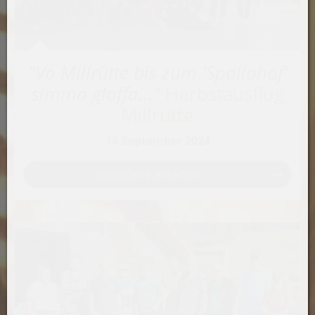
"Vo Millrütte bis zum 'Spallahof'
simma gloffa..."
Herbstausflug
Millrütte
14.September 2024
Bildgalerie ansehen