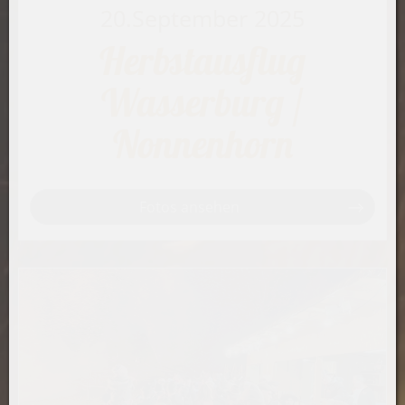
20.September 2025
Herbstausflug
Wasserburg /
Nonnenhorn
Fotos ansehen