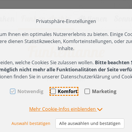
nken
Funken-Archiv
Aktionen
Sonn
Privatsphäre-Einstellungen
en [AK + 2]
]
m Ihnen ein optimales Nutzererlebnis zu bieten. Einige Coo
ere dienen Statistikzwecken, Komforteinstellungen, oder zur
Funkentanne
 2024
unken 2026
025
Funken 2023
Tanz der Funken
2024
Funken 2
Inhalte.
unkenfeier in Röns -
esinnliche Adventfeier
Besinnliche Adventfeier
Funkenfeier
ier (2024)
Funkenfeier (2023)
eiden, welche Cookies Sie zulassen wollen.
Bitte beachten 
ericht, Impressionen
025
2024
15 Jahre FZ
06.Februar 2016
ufbau
Funkentanne-
öglich nicht mehr alle Funktionalitäten der Seite verfü
unkentanne, Hüttenbau,
önser Weiher -
Herbstausflug Millrütte ->
Hüttenbau (11.
ionen finden Sie in unserer Datenschutzerklärung und Cooki
Fotos: Klaus Matt
hristbäume einsammeln
rückensanierung
Spallenhof
Februar 2023)
olz
07.Februar 2026)
n
rweiterung Holzlager
Funkenholz
Notwendig
Komfort
Marketing
unkenholz sammeln
sammeln
anne-
ufräumen des
u (03.
olzplatzes
Funkenaufbau
Mehr Cookie-Infos einblenden
2024)
Samstag/Sonntag
erbstausflug
asserburg-Nonnenhorn
bbau (2024)
Auswahl bestätigen
Alle auswählen und bestätigen