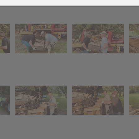
021
2019
eiher Sanierung 2021
Latsch-Südtirol
olzarbeiten-für-
Preisjassen
euerschale 2021
erbstausflug zur Alpe Els
021
 2019
Funken 2018
Funken 2
ier (12
Funkenfeier (11
Funkenfeier
016
2015
Jahre)
Jahre)
aschings-Preisjassen
Kristallwelten Swarovski
ufbau
Funkenaufbau
Funkenauf
elfereinsatz Agrar +
rsch /
Hexenmarsch /
Funkentan
eiher
merstunde
Hexenschlaf
Kinderakti
usflug in den