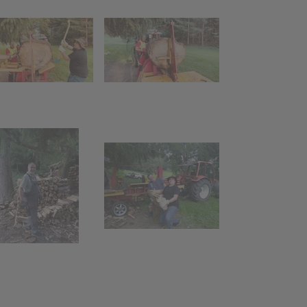
Kinderaktion
e"
"Funkenhexe"
Funken-Holz
sammeln
Funkentanne