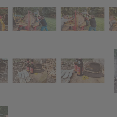
tion
Funkentanne
"Funkenhex
regenzerwald
hexe"
Kinderaktion
Funkenholz
anne
"Funkenhexe"
sammeln
olz
Funkenholz
n
sammeln
me an der
ung