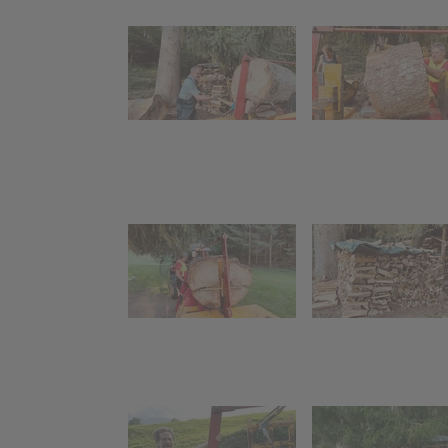
Montjola Weiher
Kinderak
B
"Funken
Faschings-Preisjassen
Funkent
Funkenh
sammel
Teilnah
Beerdig
Funken 2015
Funkenabbrennen
Aufbau Funken
Funken-Holz
sammlen