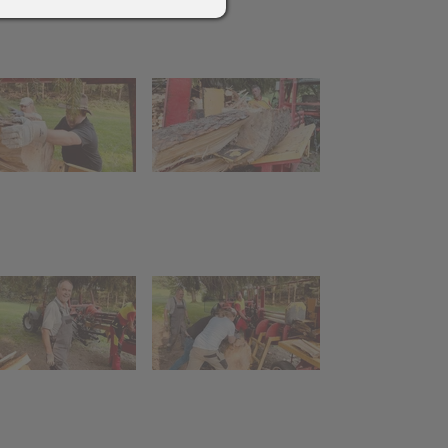
2018
Schlossbrauerei Aulendorf
+ Ritterkeller Arthus
Helfereinsatz Agrar +
Weiher
Abschiedshock mit
Andreas-Erne
017
Funken 2016
 (10
Funkenfeier
Aufbau Funken /
bau
Hütte
Hexenfeier-/marsch,
ne
Gasthof Löwen
on