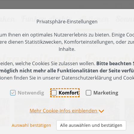
nken
Funken-Archiv
Aktionen
Sonn
Privatsphäre-Einstellungen
en [AK + 2]
]
m Ihnen ein optimales Nutzererlebnis zu bieten. Einige Coo
ere dienen Statistikzwecken, Komforteinstellungen, oder zur
Do, 22.Juli 2021 2021
 2024
unken 2026
025
Funken 2023
Tanz der Funken
2024
Funken 2
Inhalte.
lzarbeiten für Feursch
unkenfeier in Röns -
esinnliche Adventfeier
Besinnliche Adventfeier
Funkenfeier
ier (2024)
Funkenfeier (2023)
eiden, welche Cookies Sie zulassen wollen.
Bitte beachten 
ericht, Impressionen
025
2024
15 Jahre FZ
ufbau
Funkentanne-
öglich nicht mehr alle Funktionalitäten der Seite verfü
Fotos: Funkenzunft Röns
unkentanne, Hüttenbau,
önser Weiher -
Herbstausflug Millrütte ->
Hüttenbau (11.
ionen finden Sie in unserer Datenschutzerklärung und Cooki
hristbäume einsammeln
rückensanierung
Spallenhof
Februar 2023)
olz
07.Februar 2026)
n
rweiterung Holzlager
Funkenholz
Notwendig
Komfort
Marketing
unkenholz sammeln
sammeln
anne-
ufräumen des
u (03.
olzplatzes
Funkenaufbau
Mehr Cookie-Infos einblenden
2024)
Samstag/Sonntag
erbstausflug
asserburg-Nonnenhorn
bbau (2024)
Auswahl bestätigen
Alle auswählen und bestätigen