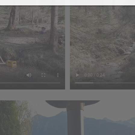
021
2019
eiher Sanierung 2021
Latsch-Südtirol
olzarbeiten-für-
Preisjassen
euerschale 2021
erbstausflug zur Alpe Els
021
 2019
Funken 2018
Funken 2
ier (12
Funkenfeier (11
Funkenfeier
016
2015
Jahre)
Jahre)
aschings-Preisjassen
Kristallwelten Swarovski
ufbau
Funkenaufbau
Funkenauf
elfereinsatz Agrar +
rsch /
Hexenmarsch /
Funkentan
eiher
merstunde
Hexenschlaf
Kinderakti
usflug in den