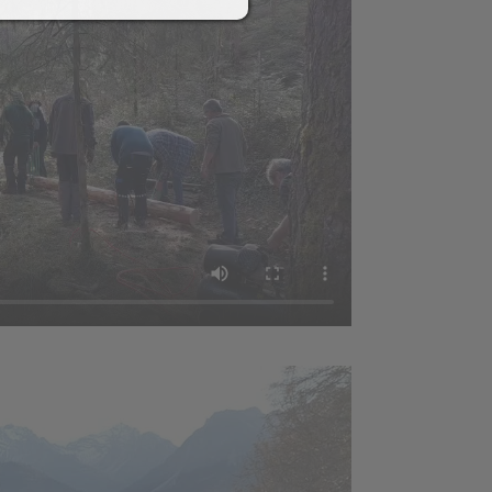
2018
Schlossbrauerei Aulendorf
+ Ritterkeller Arthus
Helfereinsatz Agrar +
Weiher
Abschiedshock mit
Andreas-Erne
017
Funken 2016
 (10
Funkenfeier
Aufbau Funken /
bau
Hütte
Hexenfeier-/marsch,
ne
Gasthof Löwen
on