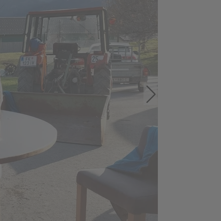
Kinderaktion
e"
"Funkenhexe"
Funken-Holz
sammeln
Funkentanne