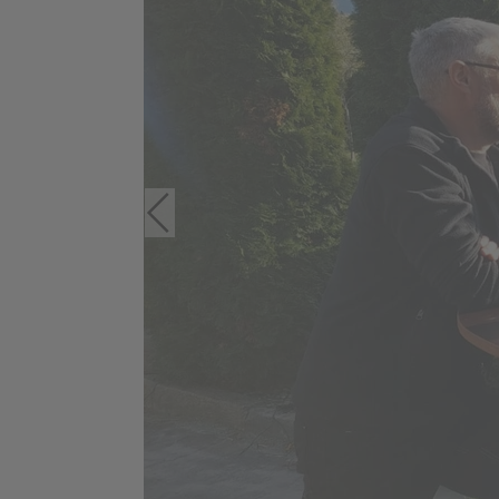
Montjola Weiher
Kinderak
B
"Funken
Faschings-Preisjassen
Funkent
Funkenh
sammel
Teilnah
Beerdig
Funken 2015
Funkenabbrennen
Aufbau Funken
Funken-Holz
sammlen