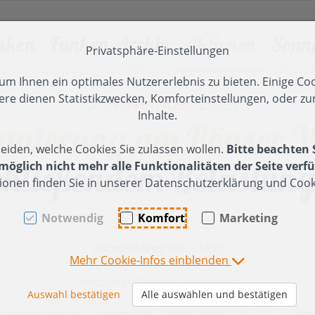
nken
Funken-Archiv
Aktionen
Sonn
Privatsphäre-Einstellungen
en [AK + 2]
]
m Ihnen ein optimales Nutzererlebnis zu bieten. Einige Coo
ere dienen Statistikzwecken, Komforteinstellungen, oder zur
15. November 2025
 2024
unken 2026
025
Funken 2023
Tanz der Funken
2024
Funken 2
Inhalte.
anierung am Rönser 
unkenfeier in Röns -
esinnliche Adventfeier
Besinnliche Adventfeier
Funkenfeier
ier (2024)
Funkenfeier (2023)
eiden, welche Cookies Sie zulassen wollen.
Bitte beachten 
ericht, Impressionen
025
2024
15 Jahre FZ
hließendem Belastung
ufbau
Funkentanne-
öglich nicht mehr alle Funktionalitäten der Seite verfü
unkentanne, Hüttenbau,
önser Weiher -
Herbstausflug Millrütte ->
Hüttenbau (11.
ionen finden Sie in unserer Datenschutzerklärung und Cooki
hristbäume einsammeln
rückensanierung
Spallenhof
Februar 2023)
olz
07.Februar 2026)
n
rweiterung Holzlager
Funkenholz
Notwendig
Komfort
Marketing
unkenholz sammeln
sammeln
anne-
ufräumen des
Fotos/Videos:
Klaus Matt
u (03.
olzplatzes
Funkenaufbau
Mehr Cookie-Infos einblenden
2024)
Samstag/Sonntag
erbstausflug
Herzlichen Dank an alle Helfer
asserburg-Nonnenhorn
bbau (2024)
Auswahl bestätigen
Alle auswählen und bestätigen