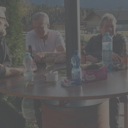
tion
Funkentanne
"Funkenhex
regenzerwald
hexe"
Kinderaktion
Funkenholz
anne
"Funkenhexe"
sammeln
olz
Funkenholz
n
sammeln
me an der
ung