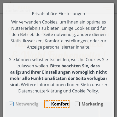
Toggle 
Privatsphäre-Einstellungen
Zum Inhalt springen [AK + 0]
Zum Hauptmenü springen [AK + 1]
Zum Footer-Menü unten (angedockt an Browserrand) spring
Zum Menü "Einstellungen Barrierefreiheit" springen [AK + 3
Wir verwenden Cookies, um Ihnen ein optimales
Basteln der Funkenhexe,
Nutzererlebnis zu bieten. Einige Cookies sind für
den Betrieb der Seite notwendig, andere dienen
Taufe der Funkenhexe
Statistikzwecken, Komforteinstellungen, oder zur
Anzeige personalisierter Inhalte.
& Wahl Funkengotta /
Sie können selbst entscheiden, welche Cookies Sie
Funkengötte
zulassen wollen.
Bitte beachten Sie, dass
aufgrund Ihrer Einstellungen womöglich nicht
30.Jänner 2016
mehr alle Funktionalitäten der Seite verfügbar
sind.
Weitere Informationen finden Sie in unserer
09.30 bis 12.00 Uhr
Datenschutzerklärung und Cookie Policy.
Notwendig
Komfort
Marketing