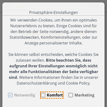
Toggle 
Privatsphäre-Einstellungen
Zum Inhalt springen [AK + 0]
Zum Hauptmenü springen [AK + 1]
Zum Footer-Menü unten (angedockt an Browserrand) spring
Zum Menü "Einstellungen Barrierefreiheit" springen [AK + 3
Wir verwenden Cookies, um Ihnen ein optimales
Nutzererlebnis zu bieten. Einige Cookies sind für
12. Jahr
Funkenfeier 2019
den Betrieb der Seite notwendig, andere dienen
Statistikzwecken, Komforteinstellungen, oder zur
Anzeige personalisierter Inhalte.
1.Versuch: 10. März
Sie können selbst entscheiden, welche Cookies Sie
zulassen wollen.
Bitte beachten Sie, dass
Absage wegen zu vielen Windböen
aufgrund Ihrer Einstellungen womöglich nicht
2.Versuch: 13. März
mehr alle Funktionalitäten der Seite verfügbar
sind.
Weitere Informationen finden Sie in unserer
Erfolgreiches Abbrennen
Datenschutzerklärung und Cookie Policy.
Fotos: Klaus Matt & Mitglieder der Funkenzunft
Notwendig
Komfort
Marketing
Röns