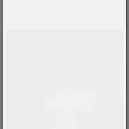
Klaus Matt, Benjamin Burtscher, Giselher
Burghard, Mitglieder der Funkenzunft Röns