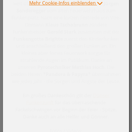
Mehr Cookie-Infos einblenden
weit über 30 Kinder mit ihren Eltern und
Jürgen
Sonderegger
vom alten Feuerwehrhaus zum
Funkenplatz.
Nach eine kurzen Festrede von Vize-
Obmann
Klaus Tschabrunn
zündete
Funkenmeister
Gerold Stark
zusammen mit der
Funkengotta Brigitte
zuerst den Kinderfunken
und anschließend den großen Funken an.
Ein
kleines aber feines Feuerwerk sorgte für
strahlende Augen im Publikum. Danke an
unseren
Pyrotechniker Mathias Hoch
.
Die
beiden Hexen
*
Pandora & Papyra
*
übernahmen
wie jedes Jahr - die Sorgen und Ängste der Leute.
Ein großes Dankeschön gilt der
Dünser
Funkenzunft
für das überraschende
Fackelschwingen vor Beginn der Feier - Spitze.
Danke auch an alle Helfer und Gönner.
Fotos / Videos: