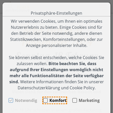
Toggle 
Privatsphäre-Einstellungen
Zum Inhalt springen [AK + 0]
Zum Hauptmenü springen [AK + 1]
Zum Footer-Menü unten (angedockt an Browserrand) spring
Zum Menü "Einstellungen Barrierefreiheit" springen [AK + 3
Wir verwenden Cookies, um Ihnen ein optimales
"Schö' isch es xi..."
Nutzererlebnis zu bieten. Einige Cookies sind für
den Betrieb der Seite notwendig, andere dienen
Funkenfeier 2024
Statistikzwecken, Komforteinstellungen, oder zur
Anzeige personalisierter Inhalte.
Sonntag, 18.Februar
Sie können selbst entscheiden, welche Cookies Sie
zulassen wollen.
Bitte beachten Sie, dass
aufgrund Ihrer Einstellungen womöglich nicht
Liebe Rönser, liebe Freunde und Mitglieder der
mehr alle Funktionalitäten der Seite verfügbar
Funkenzunft Röns,
sind.
Weitere Informationen finden Sie in unserer
Datenschutzerklärung und Cookie Policy.
Vielen Dank für den zahlreichen Besuch und
das tolle Fest.
Notwendig
Komfort
Marketing
Um 18 Uhr schritten in einem großen Fackelzug