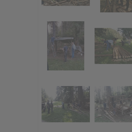
Montjola Weiher
Kinderak
B
"Funken
Faschings-Preisjassen
Funkent
Funkenh
sammel
Teilnah
Beerdig
Funken 2015
Funkenabbrennen
Aufbau Funken
Funken-Holz
sammlen