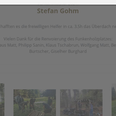
Funkenmeister 2021:
Stefan Gohm
021
2019
eiher Sanierung 2021
Latsch-Südtirol
schafften es die freiwilligen Helfer in ca. 3.5h das Überdach
olzarbeiten-für-
Preisjassen
Vielen Dank für die Renvoierung des Funkenholzplatzes:
euerschale 2021
us Matt, Philipp Sanin, Klaus Tschabrun, Wolfgang Matt, Be
erbstausflug zur Alpe Els
Burtscher, Giselher Burghard
021
 2019
Funken 2018
Funken 2
ier (12
Funkenfeier (11
Funkenfeier
016
2015
Jahre)
Jahre)
aschings-Preisjassen
Kristallwelten Swarovski
ufbau
Funkenaufbau
Funkenauf
elfereinsatz Agrar +
rsch /
Hexenmarsch /
Funkentan
eiher
merstunde
Hexenschlaf
Kinderakti
usflug in den