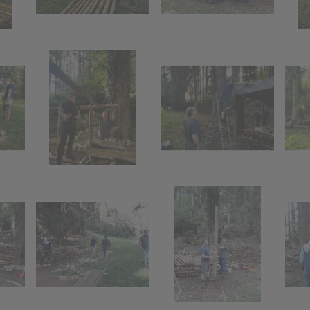
tion
Funkentanne
"Funkenhex
regenzerwald
hexe"
Kinderaktion
Funkenholz
anne
"Funkenhexe"
sammeln
olz
Funkenholz
n
sammeln
me an der
ung