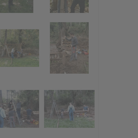
Kinderaktion
e"
"Funkenhexe"
Funken-Holz
sammeln
Funkentanne