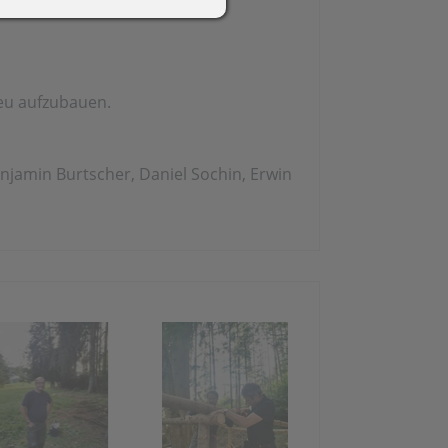
2018
Schlossbrauerei Aulendorf
 neu aufzubauen.
+ Ritterkeller Arthus
Helfereinsatz Agrar +
Weiher
njamin Burtscher, Daniel Sochin, Erwin
Abschiedshock mit
Andreas-Erne
017
Funken 2016
 (10
Funkenfeier
Aufbau Funken /
bau
Hütte
Hexenfeier-/marsch,
ne
Gasthof Löwen
on