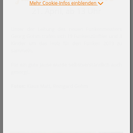
Mehr Cookie-Infos einblenden
21. April, ab 13 Uhr
Unter der Leitung des neuen Funkenmeisters
Georg Gohm trafen sich 19 Funkenzünftler und 3
Kinder um das Holz für den Funken 2019 zu
sammeln.
Für ein gute Jause wurde selbstverständlich auch
gesorgt.
Fotos:
Klaus Matt, Reingard Gohm