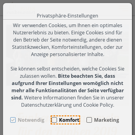
Toggle 
Privatsphäre-Einstellungen
Zum Inhalt springen [AK + 0]
Zum Hauptmenü springen [AK + 1]
Zum Footer-Menü unten (angedockt an Browserrand) spring
Zum Menü "Einstellungen Barrierefreiheit" springen [AK + 3
Wir verwenden Cookies, um Ihnen ein optimales
Nutzererlebnis zu bieten. Einige Cookies sind für
den Betrieb der Seite notwendig, andere dienen
Statistikzwecken, Komforteinstellungen, oder zur
Anzeige personalisierter Inhalte.
Sie können selbst entscheiden, welche Cookies Sie
zulassen wollen.
Bitte beachten Sie, dass
aufgrund Ihrer Einstellungen womöglich nicht
mehr alle Funktionalitäten der Seite verfügbar
sind.
Weitere Informationen finden Sie in unserer
Datenschutzerklärung und Cookie Policy.
Funkenholz sammeln
Notwendig
Komfort
Marketing
für den Funken 2019