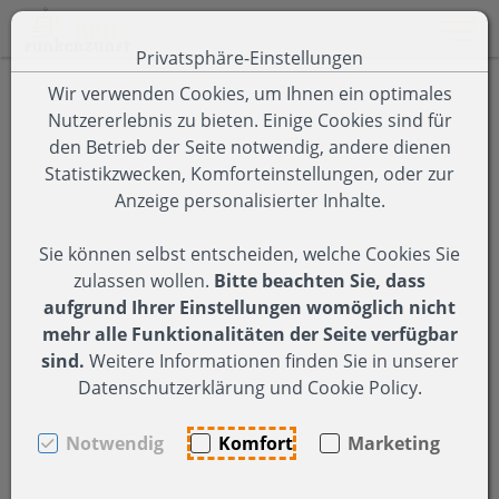
Toggle 
Privatsphäre-Einstellungen
Zum Inhalt springen [AK + 0]
Zum Hauptmenü springen [AK + 1]
Zum Footer-Menü unten (angedockt an Browserrand) spring
Zum Menü "Einstellungen Barrierefreiheit" springen [AK + 3
Wir verwenden Cookies, um Ihnen ein optimales
Nutzererlebnis zu bieten. Einige Cookies sind für
den Betrieb der Seite notwendig, andere dienen
Statistikzwecken, Komforteinstellungen, oder zur
Anzeige personalisierter Inhalte.
Sie können selbst entscheiden, welche Cookies Sie
zulassen wollen.
Bitte beachten Sie, dass
aufgrund Ihrer Einstellungen womöglich nicht
mehr alle Funktionalitäten der Seite verfügbar
sind.
Weitere Informationen finden Sie in unserer
Datenschutzerklärung und Cookie Policy.
Notwendig
Komfort
Marketing