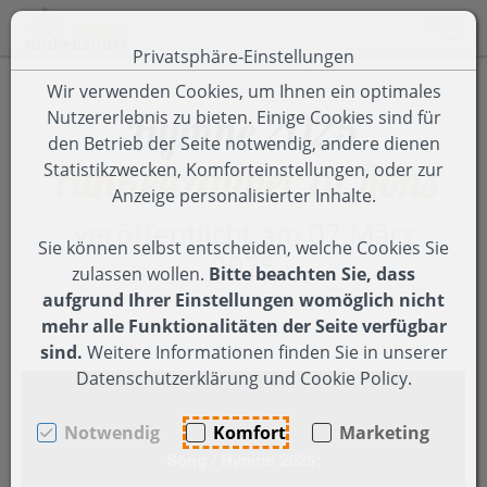
Toggle 
Privatsphäre-Einstellungen
Zum Inhalt springen [AK + 0]
Zum Hauptmenü springen [AK + 1]
Zum Footer-Menü unten (angedockt an Browserrand) spring
Zum Menü "Einstellungen Barrierefreiheit" springen [AK + 3
Wir verwenden Cookies, um Ihnen ein optimales
Hymne 2025
Nutzererlebnis zu bieten. Einige Cookies sind für
den Betrieb der Seite notwendig, andere dienen
Funkenzauber in Röns
Statistikzwecken, Komforteinstellungen, oder zur
Anzeige personalisierter Inhalte.
veröffentlicht am 07.März
Sie können selbst entscheiden, welche Cookies Sie
2025
zulassen wollen.
Bitte beachten Sie, dass
aufgrund Ihrer Einstellungen womöglich nicht
mehr alle Funktionalitäten der Seite verfügbar
sind.
Weitere Informationen finden Sie in unserer
Datenschutzerklärung und Cookie Policy.
Notwendig
Komfort
Marketing