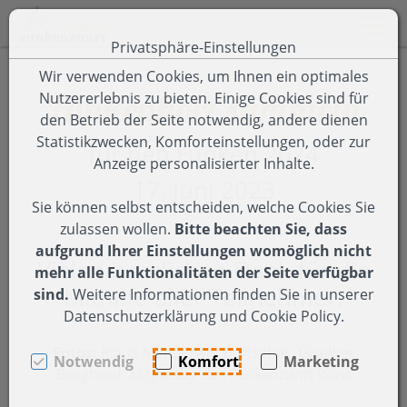
Toggle 
Privatsphäre-Einstellungen
Zum Inhalt springen [AK + 0]
Zum Hauptmenü springen [AK + 1]
Zum Footer-Menü unten (angedockt an Browserrand) spring
Zum Menü "Einstellungen Barrierefreiheit" springen [AK + 3
Wir verwenden Cookies, um Ihnen ein optimales
Funkenholz sammeln
Nutzererlebnis zu bieten. Einige Cookies sind für
den Betrieb der Seite notwendig, andere dienen
Statistikzwecken, Komforteinstellungen, oder zur
für den Funken 2024
Anzeige personalisierter Inhalte.
17. Juni 2023
Sie können selbst entscheiden, welche Cookies Sie
zulassen wollen.
Bitte beachten Sie, dass
aufgrund Ihrer Einstellungen womöglich nicht
Vielen herzlichen Dank für die
mehr alle Funktionalitäten der Seite verfügbar
Mithilfe aller Teilnehmer.
sind.
Weitere Informationen finden Sie in unserer
Datenschutzerklärung und Cookie Policy.
Fotos:
Klaus Matt, Erwin Burtscher, Giselher
Notwendig
Komfort
Marketing
Burghard, Mitglieder der Funkenzunft Röns