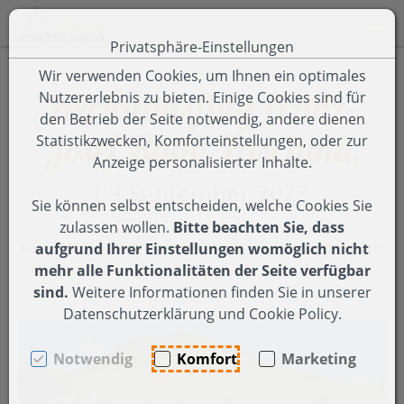
Toggle 
Privatsphäre-Einstellungen
Zum Inhalt springen [AK + 0]
Zum Hauptmenü springen [AK + 1]
Zum Footer-Menü unten (angedockt an Browserrand) spring
Zum Menü "Einstellungen Barrierefreiheit" springen [AK + 3
Wir verwenden Cookies, um Ihnen ein optimales
Herbstausflug Franz-
Nutzererlebnis zu bieten. Einige Cookies sind für
den Betrieb der Seite notwendig, andere dienen
Josef Hütte, Faschina,
Statistikzwecken, Komforteinstellungen, oder zur
Anzeige personalisierter Inhalte.
09.September 2023
Sie können selbst entscheiden, welche Cookies Sie
zulassen wollen.
Bitte beachten Sie, dass
Fotos:
Klaus Matt, Erwin Burtscher, Funkenzunft Röns
aufgrund Ihrer Einstellungen womöglich nicht
mehr alle Funktionalitäten der Seite verfügbar
sind.
Weitere Informationen finden Sie in unserer
Datenschutzerklärung und Cookie Policy.
Notwendig
Komfort
Marketing