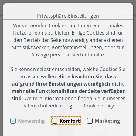
Toggle 
Privatsphäre-Einstellungen
Zum Inhalt springen [AK + 0]
Zum Hauptmenü springen [AK + 1]
Zum Footer-Menü unten (angedockt an Browserrand) spring
Zum Menü "Einstellungen Barrierefreiheit" springen [AK + 3
Wir verwenden Cookies, um Ihnen ein optimales
Funkenaufbau
Nutzererlebnis zu bieten. Einige Cookies sind für
den Betrieb der Seite notwendig, andere dienen
Statistikzwecken, Komforteinstellungen, oder zur
09. / 10. März 2019
Anzeige personalisierter Inhalte.
Sie können selbst entscheiden, welche Cookies Sie
zulassen wollen.
Bitte beachten Sie, dass
aufgrund Ihrer Einstellungen womöglich nicht
mehr alle Funktionalitäten der Seite verfügbar
sind.
Weitere Informationen finden Sie in unserer
Datenschutzerklärung und Cookie Policy.
Notwendig
Komfort
Marketing