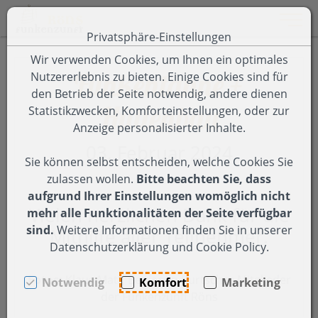
Toggle 
Privatsphäre-Einstellungen
Zum Inhalt springen [AK + 0]
Zum Hauptmenü springen [AK + 1]
Zum Footer-Menü unten (angedockt an Browserrand) spring
Zum Menü "Einstellungen Barrierefreiheit" springen [AK + 3
Wir verwenden Cookies, um Ihnen ein optimales
Funkentanne +
Nutzererlebnis zu bieten. Einige Cookies sind für
den Betrieb der Seite notwendig, andere dienen
Hüttenbau
Statistikzwecken, Komforteinstellungen, oder zur
Anzeige personalisierter Inhalte.
03. Februar 2024
Sie können selbst entscheiden, welche Cookies Sie
zulassen wollen.
Bitte beachten Sie, dass
aufgrund Ihrer Einstellungen womöglich nicht
Vielen herzlichen Dank für die
mehr alle Funktionalitäten der Seite verfügbar
sind.
Weitere Informationen finden Sie in unserer
Mithilfe aller Teilnehmer.
Datenschutzerklärung und Cookie Policy.
Fotos:
Klaus Matt, Benjamin Burtscher Mitglieder
Notwendig
Komfort
Marketing
der Funkenzunft Röns