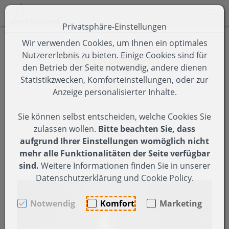
Toggle 
Privatsphäre-Einstellungen
Zum Inhalt springen [AK + 0]
Zum Hauptmenü springen [AK + 1]
Zum Footer-Menü unten (angedockt an Browserrand) spring
Zum Menü "Einstellungen Barrierefreiheit" springen [AK + 3
Wir verwenden Cookies, um Ihnen ein optimales
Funkenfeier
Nutzererlebnis zu bieten. Einige Cookies sind für
den Betrieb der Seite notwendig, andere dienen
Statistikzwecken, Komforteinstellungen, oder zur
01. März 2020
Anzeige personalisierter Inhalte.
Sie können selbst entscheiden, welche Cookies Sie
zulassen wollen.
Bitte beachten Sie, dass
aufgrund Ihrer Einstellungen womöglich nicht
mehr alle Funktionalitäten der Seite verfügbar
sind.
Weitere Informationen finden Sie in unserer
Datenschutzerklärung und Cookie Policy.
Notwendig
Komfort
Marketing