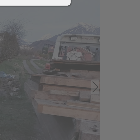
2018
Schlossbrauerei Aulendorf
+ Ritterkeller Arthus
Helfereinsatz Agrar +
Weiher
Abschiedshock mit
Andreas-Erne
017
Funken 2016
 (10
Funkenfeier
Aufbau Funken /
bau
Hütte
Hexenfeier-/marsch,
ne
Gasthof Löwen
on