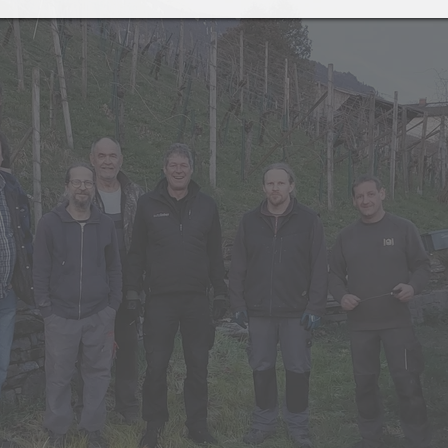
021
2019
eiher Sanierung 2021
Latsch-Südtirol
olzarbeiten-für-
Preisjassen
euerschale 2021
erbstausflug zur Alpe Els
021
 2019
Funken 2018
Funken 2
ier (12
Funkenfeier (11
Funkenfeier
016
2015
Jahre)
Jahre)
aschings-Preisjassen
Kristallwelten Swarovski
ufbau
Funkenaufbau
Funkenauf
elfereinsatz Agrar +
rsch /
Hexenmarsch /
Funkentan
eiher
merstunde
Hexenschlaf
Kinderakti
usflug in den