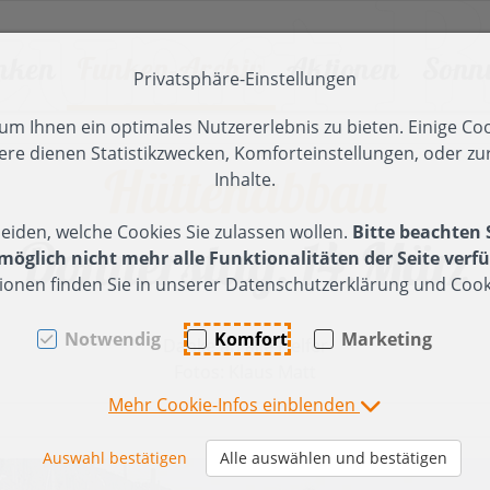
nken
Funken-Archiv
Aktionen
Sonn
Privatsphäre-Einstellungen
en [AK + 2]
]
m Ihnen ein optimales Nutzererlebnis zu bieten. Einige Coo
ere dienen Statistikzwecken, Komforteinstellungen, oder zur
Hüttenabbau
 2024
unken 2026
025
Funken 2023
Tanz der Funken
2024
Funken 2
Inhalte.
unkenfeier in Röns -
esinnliche Adventfeier
Besinnliche Adventfeier
Funkenfeier
ier (2024)
Funkenfeier (2023)
eiden, welche Cookies Sie zulassen wollen.
Bitte beachten 
ericht, Impressionen
025
Donnerstag, 14.März
2024
15 Jahre FZ
ufbau
Funkentanne-
öglich nicht mehr alle Funktionalitäten der Seite verfü
unkentanne, Hüttenbau,
önser Weiher -
Herbstausflug Millrütte ->
Hüttenbau (11.
ionen finden Sie in unserer Datenschutzerklärung und Cooki
hristbäume einsammeln
rückensanierung
Spallenhof
Februar 2023)
olz
07.Februar 2026)
n
rweiterung Holzlager
Funkenholz
Notwendig
Komfort
Marketing
Danke an alle Helfer
unkenholz sammeln
sammeln
Fotos: Klaus Matt
anne-
ufräumen des
u (03.
olzplatzes
Funkenaufbau
Mehr Cookie-Infos einblenden
2024)
Samstag/Sonntag
erbstausflug
asserburg-Nonnenhorn
bbau (2024)
Auswahl bestätigen
Alle auswählen und bestätigen