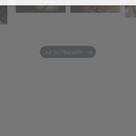
021
2019
eiher Sanierung 2021
Latsch-Südtirol
olzarbeiten-für-
Preisjassen
euerschale 2021
zur zu Übersicht
erbstausflug zur Alpe Els
021
 2019
Funken 2018
Funken 2
ier (12
Funkenfeier (11
Funkenfeier
016
2015
Jahre)
Jahre)
aschings-Preisjassen
Kristallwelten Swarovski
ufbau
Funkenaufbau
Funkenauf
elfereinsatz Agrar +
rsch /
Hexenmarsch /
Funkentan
eiher
merstunde
Hexenschlaf
Kinderakti
usflug in den