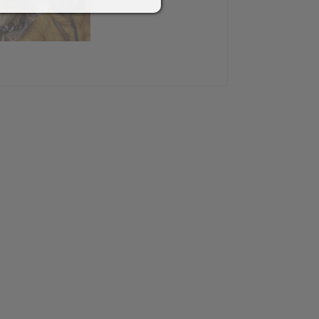
2018
Schlossbrauerei Aulendorf
+ Ritterkeller Arthus
Helfereinsatz Agrar +
Weiher
Abschiedshock mit
Andreas-Erne
017
Funken 2016
 (10
Funkenfeier
Aufbau Funken /
bau
Hütte
Hexenfeier-/marsch,
ne
Gasthof Löwen
on