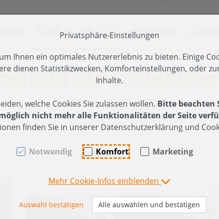
nken
Funken-Archiv
Aktionen
Sonn
Privatsphäre-Einstellungen
en [AK + 2]
]
m Ihnen ein optimales Nutzererlebnis zu bieten. Einige Coo
cia und die Schlumme
ere dienen Statistikzwecken, Komforteinstellungen, oder zur
 2024
unken 2026
025
Funken 2023
Tanz der Funken
2024
Funken 2
Inhalte.
unkenfeier in Röns -
esinnliche Adventfeier
Besinnliche Adventfeier
Funkenfeier
ier (2024)
Funkenfeier (2023)
28. Februar 2020
eiden, welche Cookies Sie zulassen wollen.
Bitte beachten 
ericht, Impressionen
025
2024
15 Jahre FZ
ufbau
Funkentanne-
öglich nicht mehr alle Funktionalitäten der Seite verfü
unkentanne, Hüttenbau,
önser Weiher -
Gasthof Löwen, Röns
Herbstausflug Millrütte ->
Hüttenbau (11.
ionen finden Sie in unserer Datenschutzerklärung und Cooki
hristbäume einsammeln
rückensanierung
Spallenhof
Februar 2023)
olz
07.Februar 2026)
n
rweiterung Holzlager
Funkenholz
Notwendig
Komfort
Marketing
unkenholz sammeln
sammeln
anne-
ufräumen des
u (03.
olzplatzes
Funkenaufbau
Mehr Cookie-Infos einblenden
2024)
Samstag/Sonntag
erbstausflug
asserburg-Nonnenhorn
bbau (2024)
Auswahl bestätigen
Alle auswählen und bestätigen