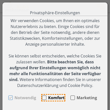
Toggle 
Privatsphäre-Einstellungen
Zum Inhalt springen [AK + 0]
Zum Hauptmenü springen [AK + 1]
Zum Footer-Menü unten (angedockt an Browserrand) spring
Zum Menü "Einstellungen Barrierefreiheit" springen [AK + 3
Wir verwenden Cookies, um Ihnen ein optimales
Nutzererlebnis zu bieten. Einige Cookies sind für
den Betrieb der Seite notwendig, andere dienen
Statistikzwecken, Komforteinstellungen, oder zur
Anzeige personalisierter Inhalte.
Sie können selbst entscheiden, welche Cookies Sie
zulassen wollen.
Bitte beachten Sie, dass
aufgrund Ihrer Einstellungen womöglich nicht
mehr alle Funktionalitäten der Seite verfügbar
sind.
Weitere Informationen finden Sie in unserer
Datenschutzerklärung und Cookie Policy.
Notwendig
Komfort
Marketing