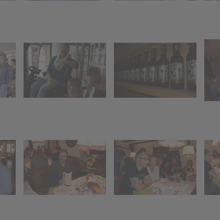
tion
Funkentanne
"Funkenhex
regenzerwald
hexe"
Kinderaktion
Funkenholz
anne
"Funkenhexe"
sammeln
olz
Funkenholz
n
sammeln
me an der
ung