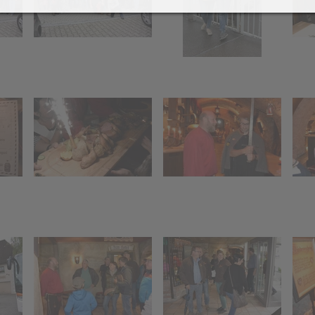
021
2019
eiher Sanierung 2021
Latsch-Südtirol
olzarbeiten-für-
Preisjassen
euerschale 2021
erbstausflug zur Alpe Els
021
 2019
Funken 2018
Funken 2
ier (12
Funkenfeier (11
Funkenfeier
016
2015
Jahre)
Jahre)
aschings-Preisjassen
Kristallwelten Swarovski
ufbau
Funkenaufbau
Funkenauf
elfereinsatz Agrar +
rsch /
Hexenmarsch /
Funkentan
eiher
merstunde
Hexenschlaf
Kinderakti
usflug in den