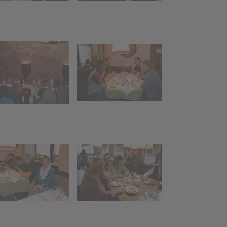
Kinderaktion
e"
"Funkenhexe"
Funken-Holz
sammeln
Funkentanne