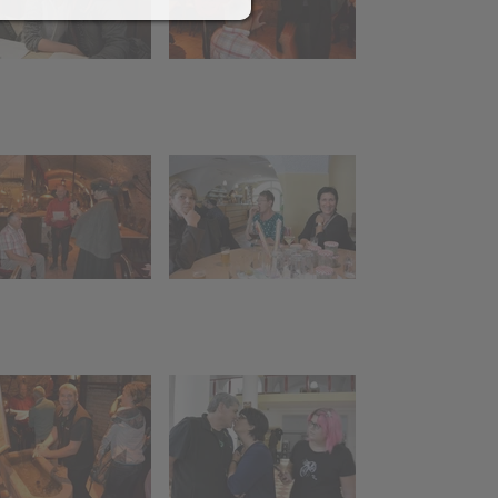
2018
Schlossbrauerei Aulendorf
+ Ritterkeller Arthus
Helfereinsatz Agrar +
Weiher
Abschiedshock mit
Andreas-Erne
017
Funken 2016
 (10
Funkenfeier
Aufbau Funken /
bau
Hütte
Hexenfeier-/marsch,
ne
Gasthof Löwen
on