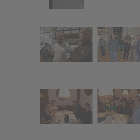
Montjola Weiher
Kinderak
B
"Funken
Faschings-Preisjassen
Funkent
Funkenh
sammel
Teilnah
Beerdig
Funken 2015
Funkenabbrennen
Aufbau Funken
Funken-Holz
sammlen