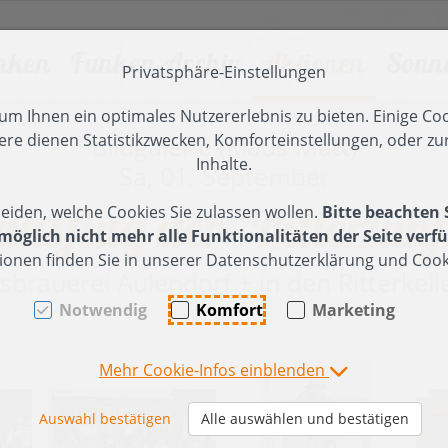
nken
Funken-Archiv
Aktionen
Sonn
Privatsphäre-Einstellungen
en [AK + 2]
]
m Ihnen ein optimales Nutzererlebnis zu bieten. Einige Coo
ere dienen Statistikzwecken, Komforteinstellungen, oder zur
Bildgalerie (Klaus Matt)
 2024
unken 2026
025
Funken 2023
Tanz der Funken
2024
Funken 2
Inhalte.
Sa, 01. September
unkenfeier in Röns -
esinnliche Adventfeier
Besinnliche Adventfeier
Funkenfeier
ier (2024)
Funkenfeier (2023)
ausflug der "Ritterzunf
eiden, welche Cookies Sie zulassen wollen.
Bitte beachten 
ericht, Impressionen
025
2024
15 Jahre FZ
ufbau
Funkentanne-
öglich nicht mehr alle Funktionalitäten der Seite verfü
unkentanne, Hüttenbau,
önser Weiher -
Herbstausflug Millrütte ->
Hüttenbau (11.
ionen finden Sie in unserer Datenschutzerklärung und Cooki
hristbäume einsammeln
rückensanierung
Spallenhof
Februar 2023)
sbrauerei Aulendorf + in den Ritterkell
olz
07.Februar 2026)
n
rweiterung Holzlager
Funkenholz
Notwendig
Komfort
Marketing
unkenholz sammeln
sammeln
anne-
ufräumen des
u (03.
olzplatzes
Funkenaufbau
Mehr Cookie-Infos einblenden
2024)
Samstag/Sonntag
erbstausflug
asserburg-Nonnenhorn
bbau (2024)
Auswahl bestätigen
Alle auswählen und bestätigen